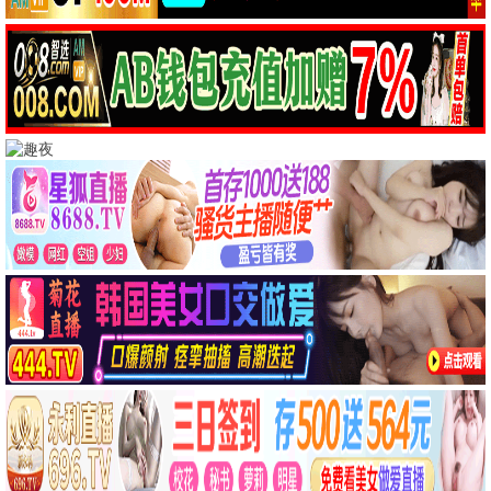
完结
更新至HD
美国实验：细说建国250年
摇滚老男孩
亡命竞速
鱼刺
热播
热播
●
●
校园火劫：深渊
红嫁衣：纸新娘
热播
热播
●
●
无题惊婚夜
深山凶王
热播
热播
●
●
它们在这里
沉默不该有的样子
热播
热播
●
●
美食新闻报道
2025年7月5日 凌晨4点18分
热播
热播
●
●
鬼区死守
饥饿河马
热播
热播
●
●
📺 热播电视剧
更多 →
更新至第14集
更新至第17集
更新至第19集
行医道
妻本善良
炽夏