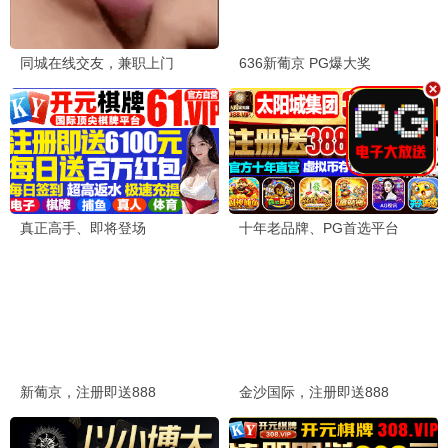
🎬 追剧达人
LV5
10分钟前
《南部档案》张新成演技在线，剧情紧凑，推荐！
👤 小编回复：感谢推荐，已加入追剧清单。
🍿 电影爱好者
LV3
25分钟前
《爱是怪物》这个译名很有意思，期待资源上线。
📺 综艺咖
LV7
1小时前
《歌手2026》这期太精彩了，每位歌手都超稳！
👤 小编回复：是的，我们也循环了好几遍！
🧸 动漫迷
LV4
2小时前
《斩神之凡尘神域Ⅱ》特效炸裂，国漫之光！