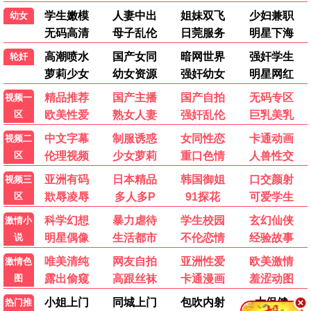
🎤 热播综艺
更多 →
更新至20260625
更新至20260624
更新至20260624
百家讲坛
全民星攻略
WTO姐妹会
先导片
下饭纯享
第3期中
快乐老家
食神·百厨大战
天才厨人
第5期
萌娃当家
喜欢你我也是 第六季
爸爸当家 第五季
半熟恋人 第五季
开始推理吧 第四季
热播
热播
●
●
五十公里桃花坞6
超燃青春的合唱
热播
热播
●
●
毛雪汪
黄金渔场
热播
热播
●
●
北京卫视养生堂
金牌调解
热播
热播
●
●
刘在街头第四季
爱情保卫战
热播
热播
●
●